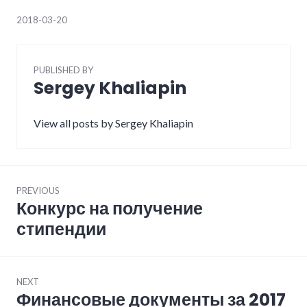
2018-03-20
PUBLISHED BY
Sergey Khaliapin
View all posts by Sergey Khaliapin
Навигация
PREVIOUS
по
Конкурс на получение
Previous
записям
post:
стипендии
NEXT
Финансовые документы за 2017
Next